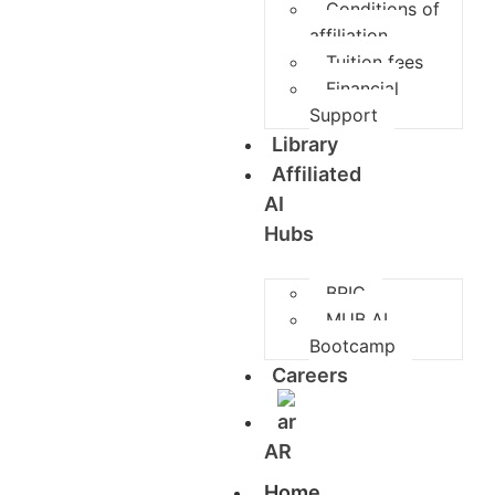
Conditions of
affiliation
Tuition fees
Financial
Support
Library
Affiliated
AI
Hubs
BRIC
MUB AI
Bootcamp
Careers
AR
Home