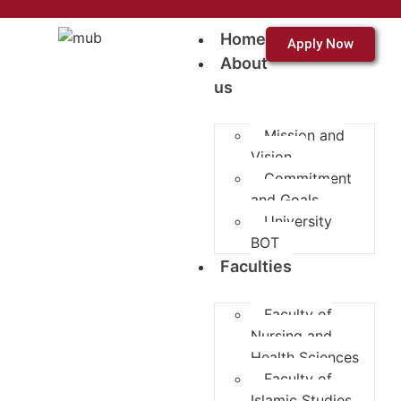
Home
Apply Now
About
us
Mission and
Vision
Commitment
and Goals
University
BOT
Faculties
Faculty of
Nursing and
Health Sciences
Faculty of
Islamic Studies