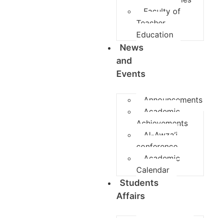
Faculty of
Teacher
Education
News
and
Events
Announcements
Academic
Achievements
Al-Awza’i
conference
Academic
Calendar
Students
Affairs