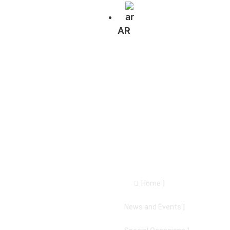
AR
ندوة معالي الوزير
الدكتور فراس
الأبيض، حول كتابه
الثبات في وجه
العاصفة
Home
|
News and Events
|