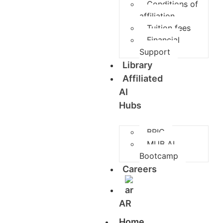
Conditions of
affiliation
Tuition fees
Financial
Support
Library
Affiliated
AI
Hubs
BRIC
MUB AI
Bootcamp
Careers
AR
Home