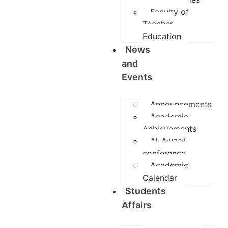
Faculty of
Teacher
Education
News
and
Events
Announcements
Academic
Achievements
Al-Awza’i
conference
Academic
Calendar
Students
Affairs