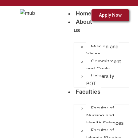
Home
Apply Now
About
us
Mission and
Vision
Commitment
and Goals
University
BOT
Faculties
Faculty of
Nursing and
Health Sciences
Faculty of
Islamic Studies